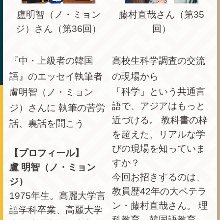
盧明智（ノ・ミョン
藤村直哉さん（第35
ジ）さん（第36回）
回）
『中・上級者の韓国
高校生科学調査の交流
語』のエッセイ執筆者
の現場から
「科学」という共通言
盧明智（ノ・ミョン
語で、アジアはもっと
ジ）さんに 執筆の苦労
近づける。 教科書の枠
話、裏話を聞こう
を超えた、リアルな学
びの現場を知っていま
【プロフィール】
すか？
盧 明智（ノ・ミョン
今回お招きするのは、
ジ）
教員歴42年の大ベテラ
1975年生。高麗大学言
ン・藤村直哉さん。 理
語学科卒業、高麗大学
科教育、韓国語教育、