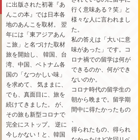
に出版された初著『あ
行く意味ある？笑」と
んこの本』では日本各
様々な人に言われまし
地のあんこを取材。 翌
た。
年には「東アジアあん
私の答えは「大いに意
こ旅」と名づけた取材
味があった」です。コ
旅を開始し、 韓国、台
ロナ禍での留学は何が
湾、中国、ベトナム各
できるのか、何ができ
国の「なつかしい味」
ないのか。
を求めて、 気ままに、
コロナ時代の留学生の
でも、真面目に、旅を
朝から晩まで。留学期
続けてきました。 が、
間中に得たかったもの
その旅も新型コロナで
、
完全にストップ。 逆に
得られたもの、得られ
今しかない！と、韓国
なかったけど次回リベ