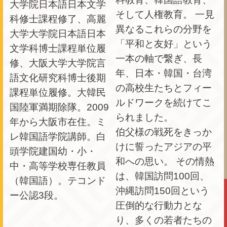
大学院日本語日本文学
そして人権教育。 一見
科修士課程修了、高麗
異なるこれらの分野を
大学大学院日本語日本
「平和と友好」という
文学科博士課程単位履
一本の軸で繋ぎ、長
修、大阪大学大学院言
年、日本・韓国・台湾
語文化研究科博士後期
の高校生たちとフィー
課程単位履修。大韓民
ルドワークを続けてこ
国陸軍満期除隊。2009
られました。
年から大阪市在住。ミ
伯父様の戦死をきっか
レ韓国語学院講師。白
けに誓ったアジアの平
頭学院建国幼・小・
和への思い。 その情熱
中・高等学校専任教員
は、韓国訪問100回、
（韓国語）。テコンド
沖縄訪問150回という
ー公認3段。
圧倒的な行動力とな
り、多くの若者たちの