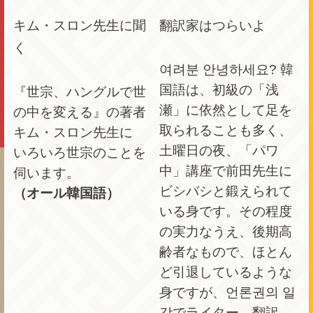
キム・スロン先生に聞
翻訳家はつらいよ
く
여려분 안녕하세요? 韓
国語は、初級の「浅
『世宗、ハングルで世
瀬」に依然として足を
の中を変える』の著者
取られることも多く、
キム・スロン先生に
土曜日の夜、「パワ
いろいろ世宗のことを
中」講座で前田先生に
伺います。
ビシバシと鍛えられて
（オール韓国語）
いる身です。その程度
の実力なうえ、後期高
齢者なもので、ほとん
ど引退しているような
身ですが、언론권의 일
각でライター、翻訳