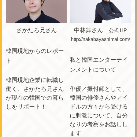
さかたろ兄さん
中林舞さん
公式 HP
http://nakabayashimai.com/
韓国現地からのレポー
私と韓国エンターテイ
ト
ンメントについて
韓国現地企業に転職し
働く、さかたろ兄さん
俳優／振付師として、
が現在の韓国での暮ら
韓国の俳優さんやアイ
しをリポート！
ドルの方々から受ける
に刺激について、自分
なりの考察をお話しし
ます