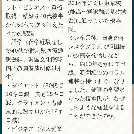
2014年にミレ東京校
ット・ビジネス・資格
(能高〜通訳翻訳基礎演
取得・結婚を40代後半
習)に通っていた榎本
から50代で次々叶えた
氏。
４つの秘訣
ミレ卒業後、自身のイ
・語学（留学経験なし
ンスタグラムで韓国語
で40代で群馬県医療通
の投稿を発信しなが
訳登録、韓国文化院韓
ら、約
10
年をかけて出
国語教員養成研修1期
版、新聞紙でのコラム
生）
連載を持つまでになり
・ダイエット（50代で
ました。普通の学習者
16キロ減、夫も15キロ
だった榎本氏が、なぜ
減、クライアントも健
このような経歴を辿る
康的に数キロから16キ
ことができたのか。
ロ減）
・ビジネス（個人起業