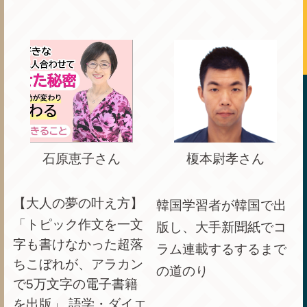
石原恵子さん
榎本尉孝さん
【大人の夢の叶え方】
韓国学習者が韓国で出
「トピック作文を一文
版し、
大手新聞紙でコ
字も書けなかった超落
ラム連載するするまで
ちこぼれが、アラカン
の道のり
で5万文字の電子書籍
を出版」 語学・ダイエ