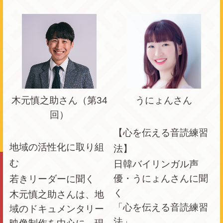
木元慎之助さん（第34
うにょんさん
回）
【心を伝える音読練習
地域の活性化に取り組
法】
む
日韓バイリンガル声
優・うにょんさんに聞
若きリーダーに聞く
く
木元慎之助さんは、地
「心を伝える音読練習
域のドキュメンタリー
法」