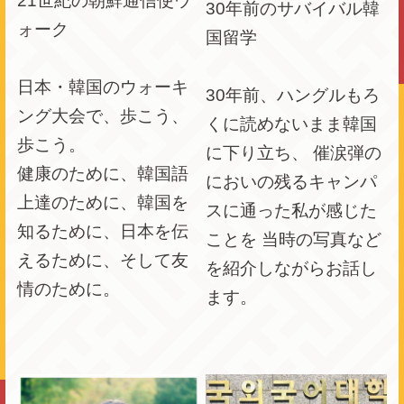
21世紀の朝鮮通信使ウ
30年前のサバイバル韓
ォーク
国留学
日本・韓国のウォーキ
30年前、ハングルもろ
ング大
会で、歩こう、
くに読めないまま韓国
歩こう。
に下り立ち、 催涙弾の
健康のために、韓国語
においの残るキャンパ
上達のために、韓国を
スに通った私が感じた
知るために、日本を伝
ことを 当時の写真など
えるために、そして友
を紹介しながらお話し
情のために。
ます。