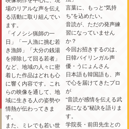
映像制作を中心に、現
言葉に、もっと“気持
場のリアルな声を伝え
ち”を込めたい。
る活動に取り組んでい
音読が、ただの発声練
ます。
習になっていません
「イノシシ猟師の一
か？
日」「一人漁に挑む若
今回お招きするのは、
き漁師」「大分の銭湯
日韓バイリンガル声
を掃除して回る若者」
優・うにょんさん
など、地域の人々に密
日本語も韓国語も、声
着した作品はどれも心
で心を届けてきたプロ
に響く内容です。これ
が
らの映像を通して、地
“音読が感情を伝える武
域に生きる人の姿勢や
器になる”秘訣を語りま
情熱が伝わってきま
す。
す。
学院長・前田先生との
また、ミレでも若い世