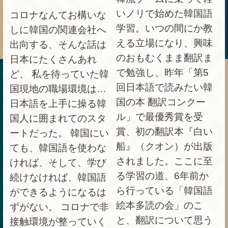
いノリで始めた韓国語
コロナなんてお構いな
学習。いつの間にか教
しに韓国の関連会社へ
える立場になり、興味
出向する、そんな話は
のおもむくまま翻訳ま
日本にたくさんあれ
で勉強し、昨年「第5
ど、 私を待っていた韓
回日本語で読みたい韓
国現地の職場環境は…
国の本 翻訳コンクー
日本語を上手に操る韓
ル」で最優秀賞を受
国人に囲まれてのスタ
賞、初の翻訳本『白い
ートだった。 韓国にい
船』（クオン）が出版
ても、韓国語を使わな
されました。ここに至
ければ、そして、学び
る学習の道、6年前か
続けなければ、韓国語
ら行っている「韓国語
ができるようになるは
絵本多読の会」のこ
ずがない。 コロナで非
と、翻訳について思う
接触環境が整っていく