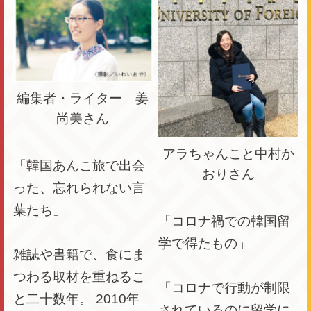
編集者・ライター 姜
尚美さん
アラちゃんこと中村か
「韓国あんこ旅で出会
おりさん
った、忘れられない言
葉たち」
「コロナ禍での韓国留
学で得たもの」
雑誌や書籍で、食にま
つわる取材を重ねるこ
「コロナで行動が制限
と二十数年。 2010年
されているのに留学に