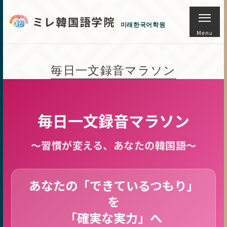
ミレ韓国語学院
미래한국어학원
毎日一文録音マラソン
毎日一文録音マラソン
〜習慣が変える、あなたの韓国語〜
あなたの「できているつもり」
を
「確実な実力」へ